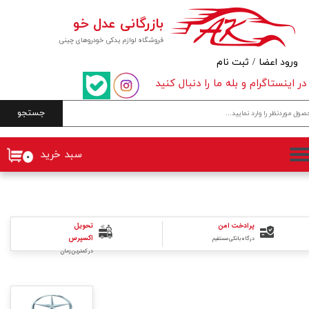
بازرگانی عدل خو
حساب کاربری من
فروشگاه لوازم یدکی خودروهای چینی
تغییر گذر واژه
ورود اعضا
/
ثبت نام
در اینستاگرام و بله ما را دنبال کنید
سفارشات
جستجو
خروج از حساب کاربری
سبد خرید
۰
پرادخت امن
تحویل
اکسپرس
درگاه بانکی مستقیم
در کمترین زمان