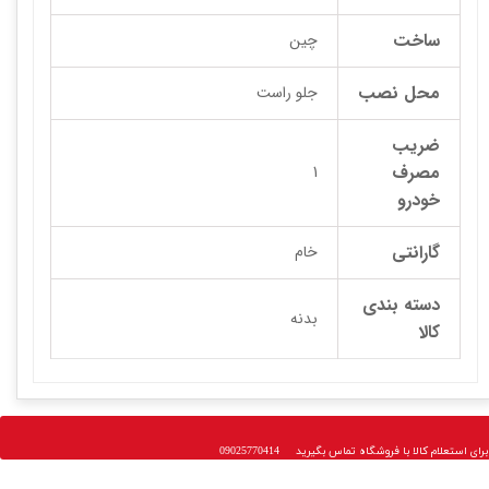
ساخت
چین
محل نصب
جلو راست
ضریب
مصرف
1
خودرو
گارانتی
خام
دسته بندی
بدنه
کالا
 استعلام کالا با فروشگاه تماس بگیرید 09025770414