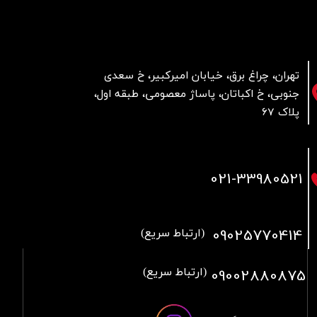
تهران، چراغ برق، خیابان امیرکبیر، خ سعدی
جنوبی، خ اکباتان، پاساژ معصومی، طبقه اول،
پلاک 67
021
-33980521
09025770414
(ارتباط سریع)
09002880875
(ارتباط سریع)