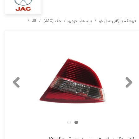
فروشگاه بازرگانی عدل خو
برند های خودرو
جک (JAC)
J5
خطر عقب راست ر