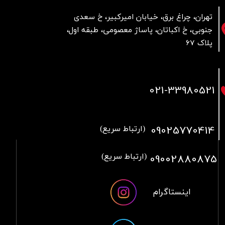
تهران، چراغ برق، خیابان امیرکبیر، خ سعدی
جنوبی، خ اکباتان، پاساژ معصومی، طبقه اول،
پلاک 67
021
-33980521
09025770414
(ارتباط سریع)
09002880875
(ارتباط سریع)
اینستاگرام