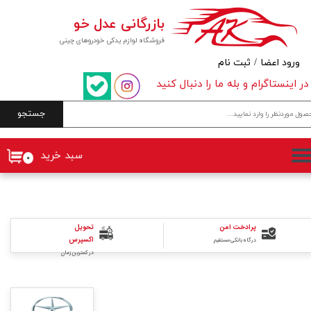
بازرگانی عدل خو
حساب کاربری من
فروشگاه لوازم یدکی خودروهای چینی
تغییر گذر واژه
ورود اعضا
/
ثبت نام
در اینستاگرام و بله ما را دنبال کنید
سفارشات
جستجو
خروج از حساب کاربری
سبد خرید
۰
پرادخت امن
تحویل
اکسپرس
درگاه بانکی مستقیم
در کمترین زمان