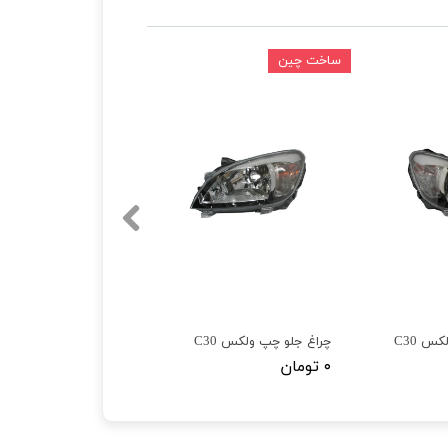
ساخت چین
س C30
چراغ جلو چپ ولکس C30
۰ تومان