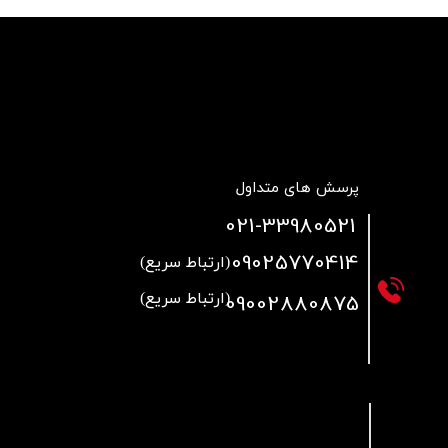
پرسش های متداول
021
-33980521
09025770414
(ارتباط سریع)
09002880875
(ارتباط سریع)