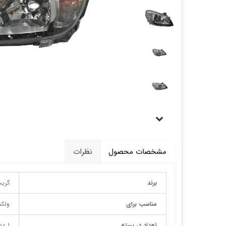
قالپاق، رینگ و لاستیک
اکسسوری, لوازم جانبی ,تزِیینات
مشخصات محصول
نظرات
برند
گریت
مناسب برای
ولکس 
تعداد در بسته
1 عدد