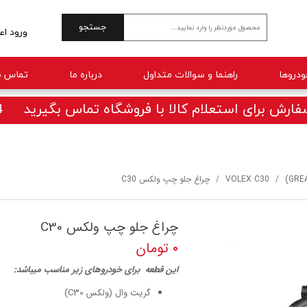
جستجو
ورود اع
حساب 
راهنما و سوالات متداول
درباره ما
تماس با
تغییر 
سفارش
ارش برای استعلام کالا با فروشگاه تماس بگیرید 09025770414
خروج 
VOLEX C30
چراغ جلو چپ ولکس C30
چراغ جلو چپ ولکس C30
۰ تومان
این قطعه برای خودروهای زیر مناسب میباشد:
گریت وال (ولکس C30)