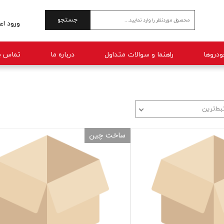
جستجو
ورود اع
حساب 
راهنما و سوالات متداول
درباره ما
تماس با
تغییر 
سفارش
خروج 
بط‌ترین
ساخت چین