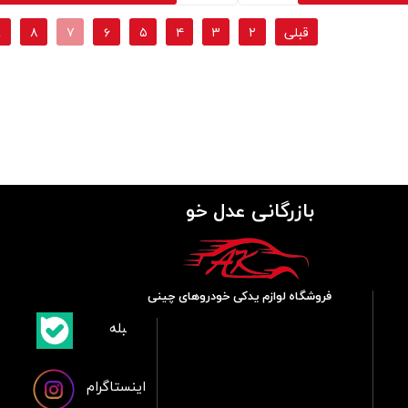
قبلی
۲
۳
۴
۵
۶
۷
۸
۹
بازرگانی عدل خو
فروشگاه لوازم یدکی خودروهای چینی
​بلبله
​​​​​​​بله
اینستاگرام