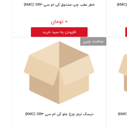
خطر عقب چپ صندوق کی ام سی KMC) SR3)
۰ تومان
افزودن به سبد خرید
ساخت چین
دیسک ترمز چرخ جلو کی ام سی KMC) SR3)