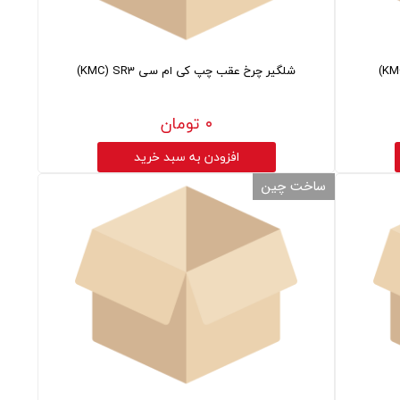
شلگیر چرخ عقب چپ کی ام سی KMC) SR3)
۰ تومان
افزودن به سبد خرید
ساخت چین