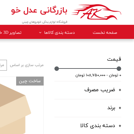
بازرگانی عدل خو
فروشگاه لوازم یدکی خودروهای چینی
صفحه نخست
دسته بندی کالاها
تصاویر 3D خودروها
لوازم داخلی خودرو
لوازم موتوری خودرو
قیمت
مرتب سازی بر اساس
مرت
جلوبندی
۰ تومان - ۱۰۸,۷۵۰,۰۰۰ تومان
ساخت چین
برقی
ضریب مصرف
کلاچ و ترمز
بدنه
برند
گیربکس
دسته بندی کالا
لوازم مصرفی خودرو