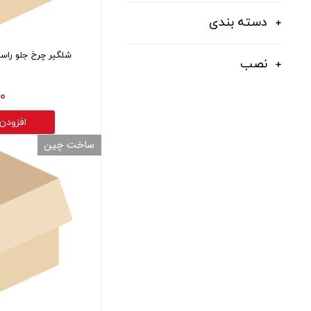
قالپاق، رینگ و لاستیک
دسته بندی
اکسسوری, لوازم جانبی ,تزِیینات
شلگیر چرخ جلو راست کی
نصب
۰ تومان
افزودن
ساخت چین